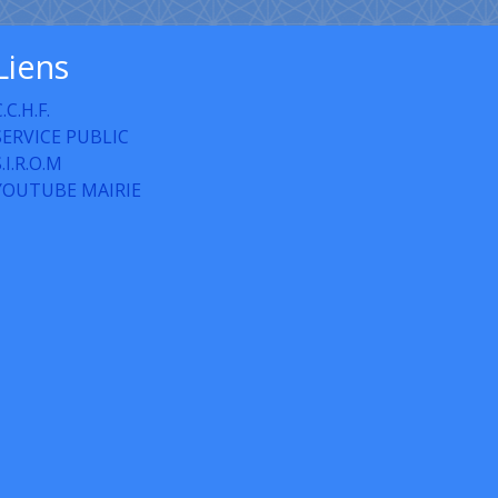
Liens
.C.H.F.
SERVICE PUBLIC
S.I.R.O.M
YOUTUBE MAIRIE