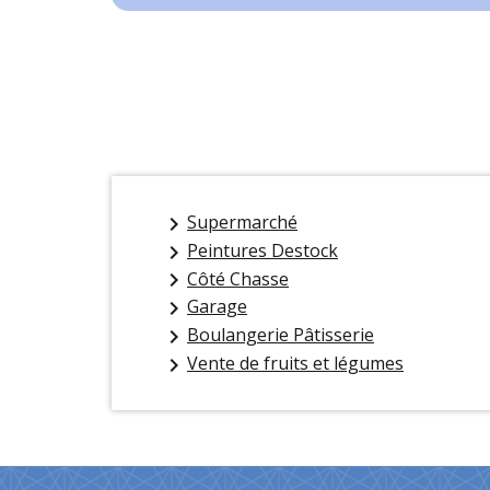
Supermarché
keyboard_arrow_right
Peintures Destock
keyboard_arrow_right
Côté Chasse
keyboard_arrow_right
Garage
keyboard_arrow_right
Boulangerie Pâtisserie
keyboard_arrow_right
Vente de fruits et légumes
keyboard_arrow_right