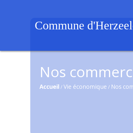
Commune d'Herzeel
Nos commerc
Accueil
Vie économique
Nos co
/
/