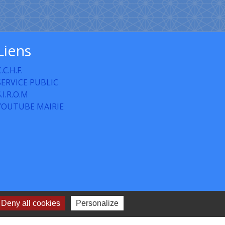
Liens
.C.H.F.
SERVICE PUBLIC
S.I.R.O.M
YOUTUBE MAIRIE
Deny all cookies
Personalize