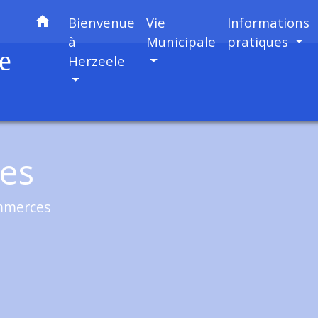
home
Bienvenue
Vie
Informations
à
Municipale
pratiques
e
Herzeele
es
mmerces