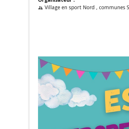
Village en sport Nord , communes 
supervisor_account