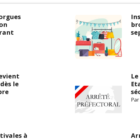
 orgues
In
son
br
rant
se
evient
Le
dès le
Et
bre
sé
Par
tivales à
Ar