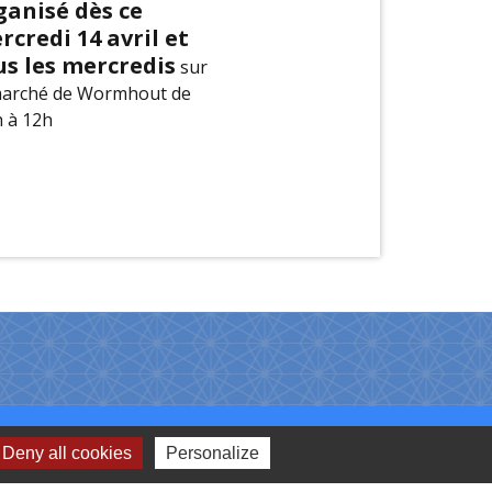
ganisé dès ce
rcredi 14 avril et
us les mercredis
sur
marché de Wormhout de
h à 12h
Liens
Deny all cookies
Personalize
.C.H.F.