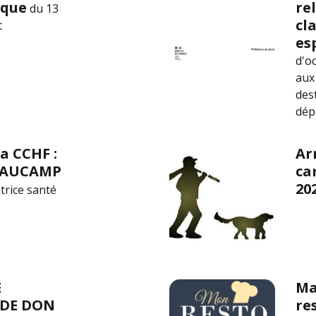
èque
re
du 13
cl
t
es
d'o
aux
des
dép
a CCHF :
Ar
EAUCAMP
ca
20
trice santé
E
Ma
DE DON
re