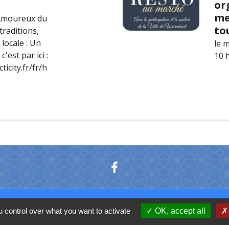
or
me
Amoureux du
to
traditions,
 locale : Un
le 
'est par ici :
10 
ticity.fr/fr/h
 control over what you want to activate
OK, accept all
C