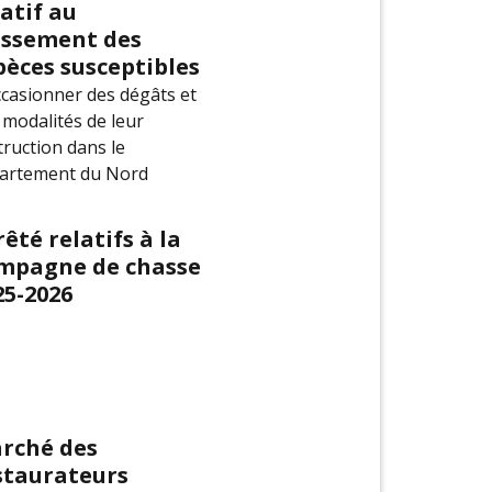
latif au
assement des
pèces susceptibles
ccasionner des dégâts et
 modalités de leur
truction dans le
artement du Nord
rêté relatifs à la
mpagne de chasse
25-2026
rché des
staurateurs