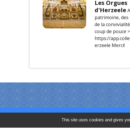
Les Orgues
d'Herzeele
patrimoine, des 
de la convivialité
coup de pouce > c
https://app.collec
erzeele Merci!
Coordonnées de la
This site uses cookies and gives you
mairie