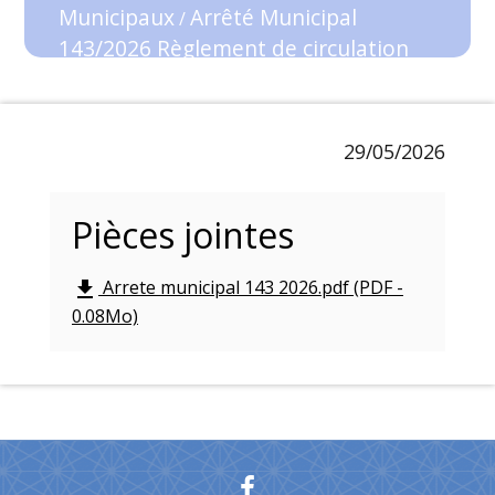
Municipaux
Arrêté Municipal
/
143/2026 Règlement de circulation
rue de Wylder
29/05/2026
Pièces jointes
Arrete municipal 143 2026.pdf (PDF -
file_download
0.08Mo)